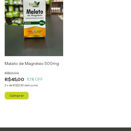
Malato de Magnésio 500mg
R$50,00
R$45,00
10
% OFF
2
x
de
R$22,50
sem juros