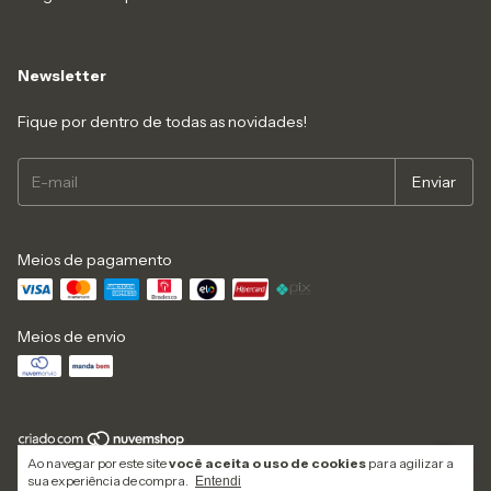
Newsletter
Fique por dentro de todas as novidades!
Meios de pagamento
Meios de envio
Ao navegar por este site
você aceita o uso de cookies
para agilizar a
Copyright ERVAS BRASIL - 2026. Todos os direitos reservados.
sua experiência de compra.
Entendi